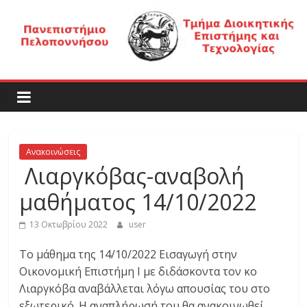
Μετάβαση
σε
περιεχόμενο
Τ
μ
ή
Ανακοινώσεις
Λιαργκόβας-αναβολή
μ
μαθήματος 14/10/2022
α
13 Οκτωβρίου 2022
user
Το μάθημα της 14/10/2022 Εισαγωγή στην
Δ
Οικονομική Επιστήμη Ι με διδάσκοντα τον κο
Λιαργκόβα αναβάλλεται λόγω απουσίας του στο
εξωτερικό. Η αναπλήρωσή του θα ανακοινωθεί