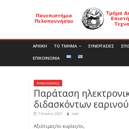
Μετάβαση
Τ
σε
περιεχόμενο
μ
ή
ΑΡΧΙΚΗ
ΤΟ ΤΜΗΜΑ
ΣΥΝΕΡΓΑΣΙΕΣ
ΣΠΟ
μ
ΕΠΙΚΟΙΝΩΝΙΑ
α
Ανακοινώσεις
Δ
Παράταση ηλεκτρονι
διδασκόντων εαρινού
ι
7 Ιουνίου 2021
user
ο
Αξιότιμες/οι κυρίες/οι,