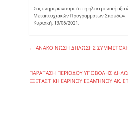
ι
Σας ενημερώνουμε ότι η ηλεκτρονική αξι
Μεταπτυχιακών Προγραμμάτων Σπουδών, για
κ
Κυριακή, 13/06/2021.
η
←
ΑΝΑΚΟΙΝΩΣΗ ΔΗΛΩΣΗΣ ΣΥΜΜΕΤΟΧΗΣ
τ
ι
ΠΑΡΑΤΑΣΗ ΠΕΡΙΟΔΟΥ ΥΠΟΒΟΛΗΣ ΔΗΛΩ
ΕΞΕΤΑΣΤΙΚΗ ΕΑΡΙΝΟΥ ΕΞΑΜΉΝΟΥ ΑΚ. Ε
κ
ή
ς