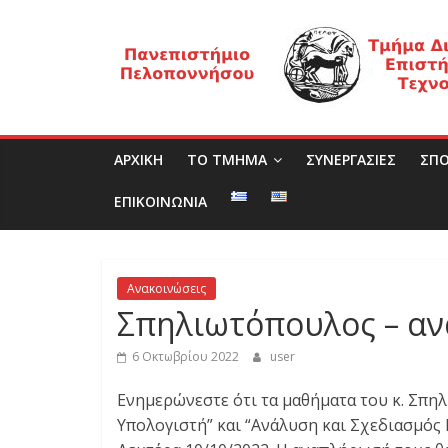
Μετάβαση
Τ
σε
περιεχόμενο
μ
ή
ΑΡΧΙΚΗ
ΤΟ ΤΜΗΜΑ
ΣΥΝΕΡΓΑΣΙΕΣ
ΣΠΟ
μ
ΕΠΙΚΟΙΝΩΝΙΑ
α
Ανακοινώσεις
Δ
Σπηλιωτόπουλος – α
ι
6 Οκτωβρίου 2022
user
Ενημερώνεστε ότι τα μαθήματα του κ. Σπη
ο
Υπολογιστή” και “Ανάλυση και Σχεδιασμό