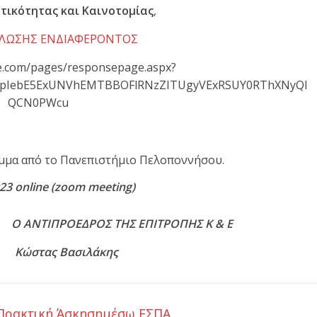
τικότητας και Καινοτομίας
,
ΛΩΣΗΣ ΕΝΔΙΑΦΕΡΟΝΤΟΣ
ice.com/pages/responsepage.aspx?
qrepIebE5ExUNVhEMTBBOFlRNzZITUgyVExRSUY0RThXNyQl
QCN0PWcu
αμμα από το Πανεπιστήμιο Πελοποννήσου.
23 online (zoom meeting)
 ΑΝΤΙΠΡΟΕΔΡΟΣ ΤΗΣ ΕΠΙΤΡΟΠΗΣ Κ & Ε
ς Βασιλάκης
Πρακτική Άσκησημέσω ΕΣΠΑ