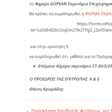
το
4ημερο ΔΩΡΕΑΝ Σεμινάριο Επιχειρημα
ι
θα πρέπει να συμπληρωθεί η
ΦΟΡΜΑ ΕΚΔΗ
κ
https://forms.off
id=1uD6B4ZJbU2ojDm27lk2TfIjj2_J2pVD
η
τ
και στην ερώτηση 9,
να συμπληρωθεί ότι μάθατε για το Πρόγρ
ι
Επόμενο 4ήμερο σεμινάριο 27-30/3/20
κ
O ΠΡΟΕΔΡΟΣ ΤΗΣ ΕΠΙΤΡΟΠΗΣ Κ & Ε Ο
ή
Θάνος Κριεμάδης Κώστα
ς
←
Πρόσκληση Υποβολής Αιτήσεων για 