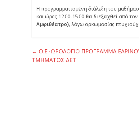
ι
Η προγραμματισμένη διάλεξη του μαθήμα
και ώρες 12.00-15.00
θα διεξαχθεί
από τον 
κ
Αμφιθέατρο)
, λόγω ορκωμοσίας πτυχιούχ
η
←
Ο.Ε.-ΩΡΟΛΟΓΙΟ ΠΡΟΓΡΑΜΜΑ ΕΑΡΙΝΟ
τ
ΤΜΗΜΑΤΟΣ ΔΕΤ
ι
κ
ή
ς