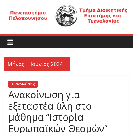
Μετάβαση
σε
περιεχόμενο
Τ
μ
ή
Μήνας:
Ιούνιος 2024
μ
Ανακοινώσεις
Ανακοίνωση για
α
εξεταστέα ύλη στο
Δ
μάθημα “Ιστορία
Ευρωπαϊκών Θεσμών”