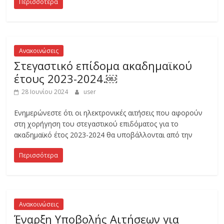
Περισσότερα
ς
Ε
Ανακοινώσεις
Στεγαστικό επίδομα ακαδημαϊκού
π
έτους 2023-2024.￼
28 Ιουνίου 2024
user
ι
Ενημερώνεστε ότι οι ηλεκτρονικές αιτήσεις που αφορούν
στη χορήγηση του στεγαστικού επιδόματος για το
σ
ακαδημαϊκό έτος 2023-2024 θα υποβάλλονται από την
τ
Περισσότερα
ή
Ανακοινώσεις
μ
Έναρξη Υποβολής Αιτήσεων για