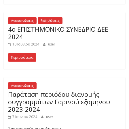
ν
ο
Ανακοινώσεις
Εκδηλώσεις
4ο ΕΠΙΣΤΗΜΟΝΙΚΟ ΣΥΝΕΔΡΙΟ ΔΕΕ
2024
λ
10 Ιουνίου 2024
user
ο
Περισσότερα
γ
ί
Ανακοινώσεις
Παράταση περιόδου διανομής
α
συγγραμμάτων Εαρινού εξαμήνου
2023-2024
ς
7 Ιουνίου 2024
user
Σας ενημερώνουμε ότι στον