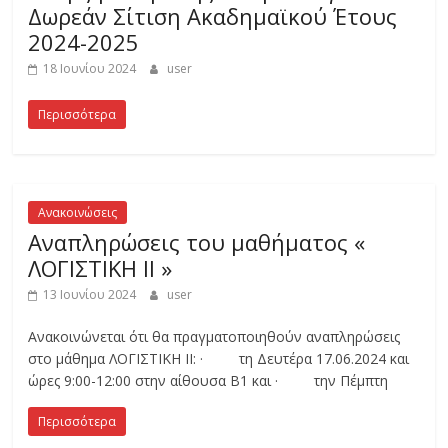
Δωρεάν Σίτιση Ακαδημαϊκού Έτους
η
2024-2025
18 Ιουνίου 2024
user
ς
Περισσότερα
κ
α
Ανακοινώσεις
Αναπληρώσεις του μαθήματος «
ι
ΛΟΓΙΣΤΙΚΗ ΙΙ »
13 Ιουνίου 2024
user
Τ
Ανακοινώνεται ότι θα πραγματοποιηθούν αναπληρώσεις
ε
στο μάθημα ΛΟΓΙΣΤΙΚΗ II: · τη Δευτέρα 17.06.2024 και
ώρες 9:00-12:00 στην αίθουσα Β1 και · την Πέμπτη
χ
Περισσότερα