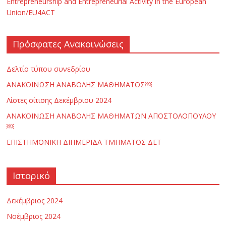
Entrepreneurship and Entrepreneurial Activity in the European
Union/EU4ACT
ς
Ε
Πρόσφατες Ανακοινώσεις
Δελτίο τύπου συνεδρίου
π
ΑΝΑΚΟΙΝΩΣΗ ΑΝΑΒΟΛΗΣ ΜΑΘΗΜΑΤΟΣ￼
ι
Λίστες σίτισης Δεκέμβριου 2024
ΑΝΑΚΟΙΝΩΣΗ ΑΝΑΒΟΛΗΣ ΜΑΘΗΜΑΤΩΝ ΑΠΟΣΤΟΛΟΠΟΥΛΟΥ
σ
￼
ΕΠΙΣΤΗΜΟΝΙΚΗ ΔΙΗΜΕΡΙΔΑ ΤΜΗΜΑΤΟΣ ΔΕΤ
τ
Ιστορικό
ή
Δεκέμβριος 2024
μ
Νοέμβριος 2024