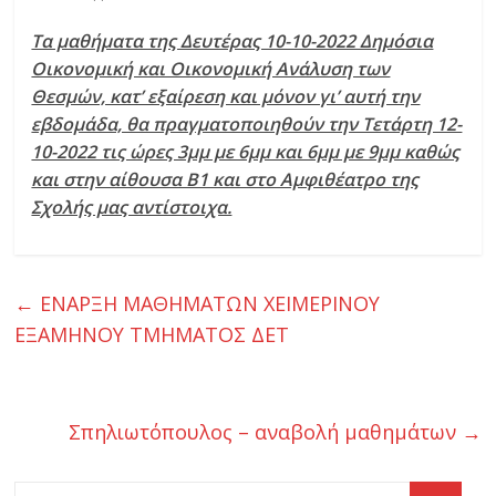
ι
Τα μαθήματα της Δευτέρας 10-10-2022 Δημόσια
ο
Οικονομική και Οικονομική Ανάλυση των
Θεσμών, κατ’ εξαίρεση και μόνον γι’ αυτή την
ι
εβδομάδα, θα πραγματοποιηθούν την Τετάρτη 12-
10-2022 τις ώρες 3μμ με 6μμ και 6μμ με 9μμ καθώς
κ
και στην αίθουσα Β1 και στο Αμφιθέατρο της
Σχολής μας αντίστοιχα.
η
τ
←
ΕΝΑΡΞΗ ΜΑΘΗΜΑΤΩΝ ΧΕΙΜΕΡΙΝΟΥ
ΕΞΑΜΗΝΟΥ ΤΜΗΜΑΤΟΣ ΔΕΤ
ι
κ
Σπηλιωτόπουλος – αναβολή μαθημάτων
→
ή