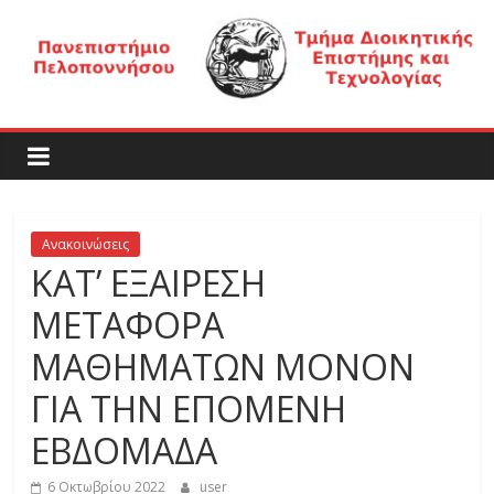
Μετάβαση
σε
περιεχόμενο
Τ
μ
ή
Ανακοινώσεις
ΚΑΤ’ ΕΞΑΙΡΕΣΗ
μ
ΜΕΤΑΦΟΡΑ
α
ΜΑΘΗΜΑΤΩΝ ΜΟΝΟΝ
ΓΙΑ ΤΗΝ ΕΠΟΜΕΝΗ
Δ
ΕΒΔΟΜΑΔΑ
6 Οκτωβρίου 2022
user