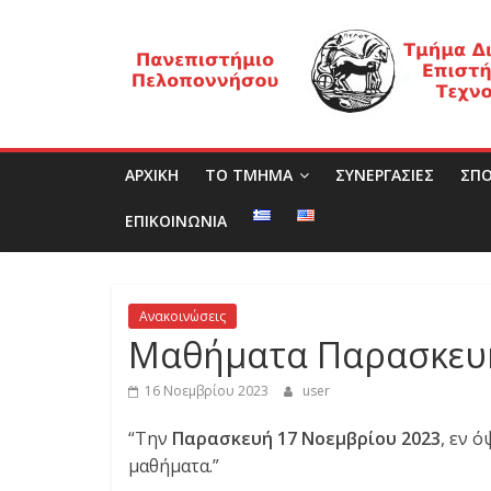
Μετάβαση
Τ
σε
περιεχόμενο
μ
ή
ΑΡΧΙΚΗ
ΤΟ ΤΜΗΜΑ
ΣΥΝΕΡΓΑΣΙΕΣ
ΣΠΟ
μ
ΕΠΙΚΟΙΝΩΝΙΑ
α
Ανακοινώσεις
Δ
Μαθήματα Παρασκευή
ι
16 Νοεμβρίου 2023
user
“Την
Παρασκευή 17 Νοεμβρίου 2023
, εν 
ο
μαθήματα.”