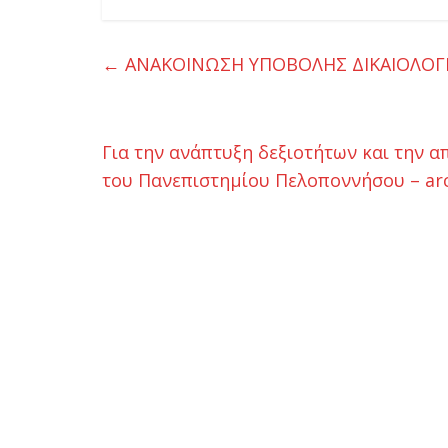
ι
←
ΑΝΑΚΟΙΝΩΣΗ ΥΠΟΒΟΛΗΣ ΔΙΚΑΙΟΛΟΓΗ
κ
η
Για την ανάπτυξη δεξιοτήτων και την 
του Πανεπιστημίου Πελοποννήσου – arc
τ
ι
κ
ή
ς