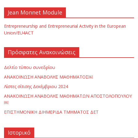
ν
Jean Monnet Module
ο
Entrepreneurship and Entrepreneurial Activity in the European
Union/EU4ACT
λ
Πρόσφατες Ανακοινώσεις
ο
Δελτίο τύπου συνεδρίου
γ
ΑΝΑΚΟΙΝΩΣΗ ΑΝΑΒΟΛΗΣ ΜΑΘΗΜΑΤΟΣ￼
Λίστες σίτισης Δεκέμβριου 2024
ί
ΑΝΑΚΟΙΝΩΣΗ ΑΝΑΒΟΛΗΣ ΜΑΘΗΜΑΤΩΝ ΑΠΟΣΤΟΛΟΠΟΥΛΟΥ
￼
α
ΕΠΙΣΤΗΜΟΝΙΚΗ ΔΙΗΜΕΡΙΔΑ ΤΜΗΜΑΤΟΣ ΔΕΤ
ς
Ιστορικό