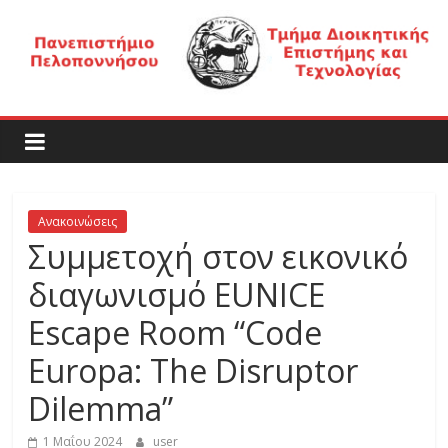
Μετάβαση
σε
περιεχόμενο
Τ
μ
ή
Ανακοινώσεις
Συμμετοχή στον εικονικό
μ
διαγωνισμό EUNICE
α
Escape Room “Code
Europa: The Disruptor
Δ
Dilemma”
1 Μαΐου 2024
user