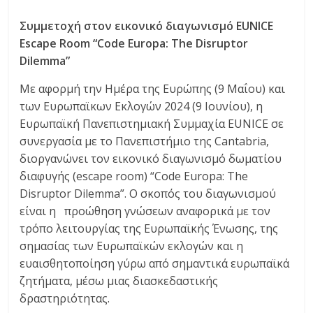
ι
Συμμετοχή στον εικονικό διαγωνισμό EUNICE
ο
Escape Room “Code Europa: The Disruptor
Dilemma”
ι
Με αφορμή την Ημέρα της Ευρώπης (9 Μαΐου) και
κ
των Ευρωπαϊκων Εκλογών 2024 (9 Ιουνίου), η
Ευρωπαϊκή Πανεπιστημιακή Συμμαχία EUNICE σε
συνεργασία με το Πανεπιστήμιο της Cantabria,
η
διοργανώνει τον εικονικό διαγωνισμό δωματίου
διαφυγής (escape room) “Code Europa: The
τ
Disruptor Dilemma”. Ο σκοπός του διαγωνισμού
είναι η προώθηση γνώσεων αναφορικά με τον
ι
τρόπο λειτουργίας της Ευρωπαϊκής Ένωσης, της
σημασίας των Ευρωπαϊκών εκλογών και η
κ
ευαισθητοποίηση γύρω από σημαντικά ευρωπαϊκά
ζητήματα, μέσω μιας διασκεδαστικής
ή
δραστηριότητας.