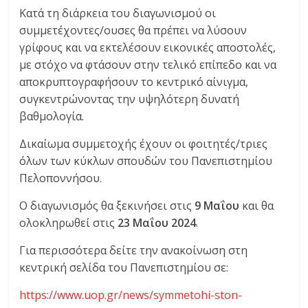
Κατά τη διάρκεια του διαγωνισμού οι
ς
συμμετέχοντες/ουσες θα πρέπει να λύσουν
γρίφους και να εκτελέσουν εικονικές αποστολές,
Ε
με στόχο να φτάσουν στην τελικό επίπεδο και να
αποκρυπτογραφήσουν το κεντρικό αίνιγμα,
π
συγκεντρώνοντας την υψηλότερη δυνατή
βαθμολογία.
ι
Δικαίωμα συμμετοχής έχουν οι φοιτητές/τριες
όλων των κύκλων σπουδών του Πανεπιστημίου
σ
Πελοποννήσου.
Ο διαγωνισμός θα ξεκινήσει στις
9 Μαΐου
και θα
τ
ολοκληρωθεί στις
23 Μαΐου 2024
.
ή
Για περισσότερα δείτε την ανακοίνωση στη
κεντρική σελίδα του Πανεπιστημίου σε:
μ
https://www.uop.gr/news/symmetohi-ston-