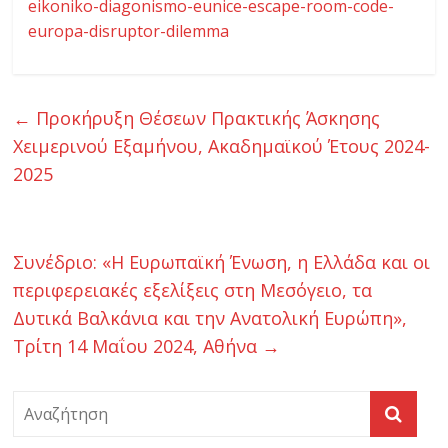
eikoniko-diagonismo-eunice-escape-room-code-
η
europa-disruptor-dilemma
ς
←
Προκήρυξη Θέσεων Πρακτικής Άσκησης
κ
Χειμερινού Εξαμήνου, Ακαδημαϊκού Έτους 2024-
2025
α
ι
Συνέδριο: «Η Ευρωπαϊκή Ένωση, η Ελλάδα και οι
περιφερειακές εξελίξεις στη Μεσόγειο, τα
Τ
Δυτικά Βαλκάνια και την Ανατολική Ευρώπη»,
Τρίτη 14 Μαΐου 2024, Αθήνα
→
ε
χ